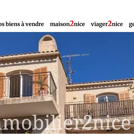
2
2
os biens à vendre
maison
nice
viager
nice
g