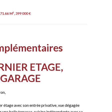
71.66 M², 399 000 €
mplémentaires
RNIER ETAGE,
 GARAGE
on,
ier étage avec son entrée privative, vue dégagée
 une belle terrasse, cuisine indépendante avec sa