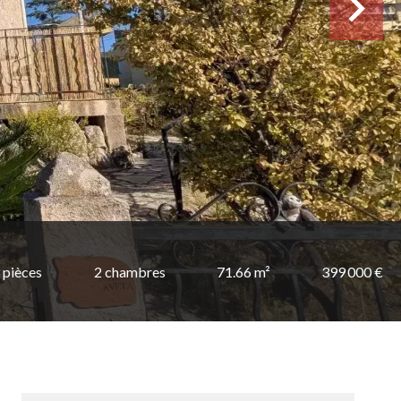
 pièces
2 chambres
71.66 m²
399 000 €