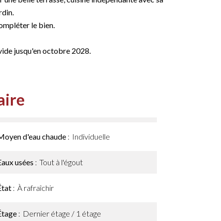
rdin.
ompléter le bien.
vide jusqu'en octobre 2028.
ire
Moyen d'eau chaude
Individuelle
Eaux usées
Tout à l'égout
État
À rafraîchir
Étage
Dernier étage / 1 étage