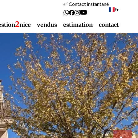
✅ Contact instantané
Fr
2
estion
nice
vendus
estimation
contact