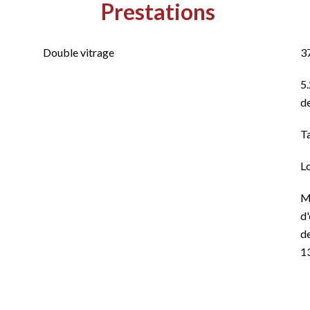
Prestations
Double vitrage
3
5.
de
T
L
M
d'
de
1