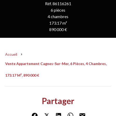
Réf. 86116261
6 pièces
4 chambres
173.17 m²
890 000 €
Accueil
Vente Appartement Cagnes-Sur-Mer, 6 Pièces, 4 Chambres,
173.17 M², 890 000 €
Partager