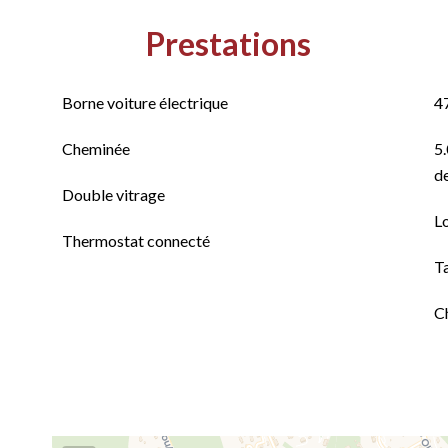
Prestations
Borne voiture électrique
4
Cheminée
5.
de
Double vitrage
L
Thermostat connecté
T
C