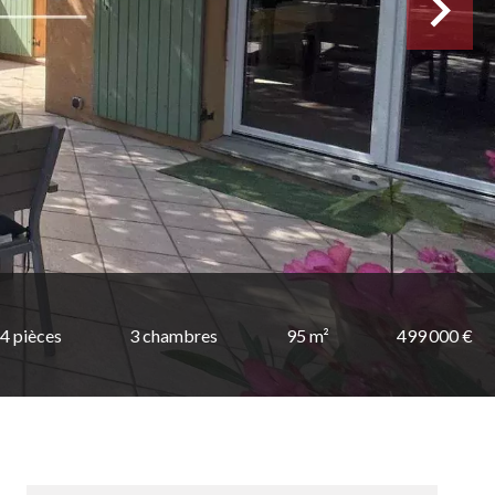
4 pièces
3 chambres
95 m²
499 000 €