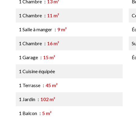
1 Chambre
13 m²
B
1 Chambre
11 m²
Ce
1 Salle à manger
9 m²
É
1 Chambre
16 m²
S
1 Garage
15 m²
É
1 Cuisine équipée
1 Terrasse
45 m²
1 Jardin
102 m²
1 Balcon
5 m²