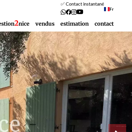
✅ Contact instantané
Fr
2
estion
nice
vendus
estimation
contact