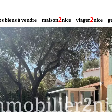
2
2
os biens à vendre
maison
nice
viager
nice
g