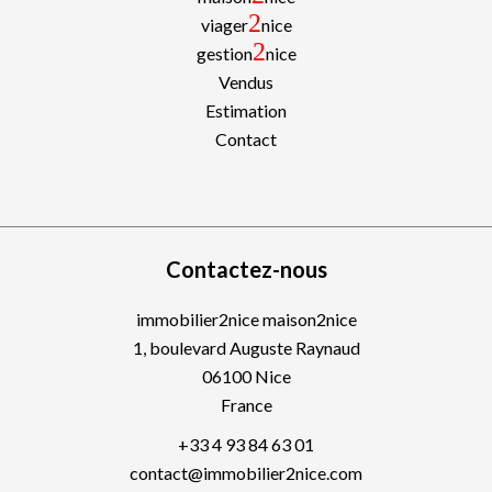
2
viager
nice
2
gestion
nice
Vendus
Estimation
Contact
Contactez-nous
immobilier2nice maison2nice
1, boulevard Auguste Raynaud
06100
Nice
France
+33 4 93 84 63 01
contact@immobilier2nice.com