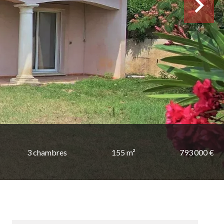
3 chambres
155 m²
793 000 €