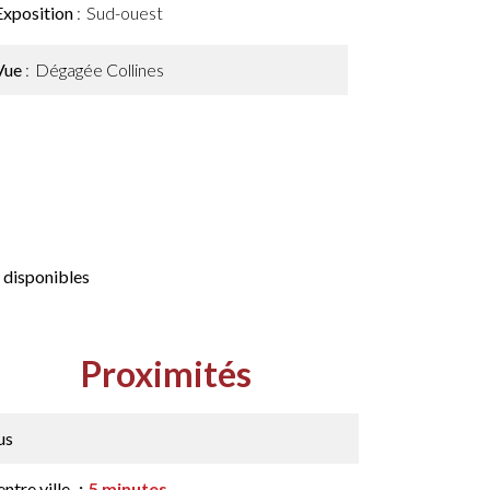
Exposition
Sud-ouest
Vue
Dégagée Collines
 disponibles
Proximités
us
ntre ville
5 minutes