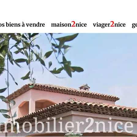
2
2
os biens à vendre
maison
nice
viager
nice
g