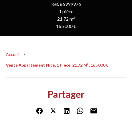
Réf. 86999976
1 pièce
21.72 m²
165 000 €
Accueil
Vente Appartement Nice, 1 Pièce, 21.72 M², 165 000 €
Partager