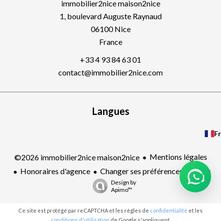
immobilier2nice maison2nice
1, boulevard Auguste Raynaud
06100
Nice
France
+33 4 93 84 63 01
contact@immobilier2nice.com
Langues
Fr
Mentions légales
©2026 immobilier2nice maison2nice
Honoraires d'agence
Changer ses préférences cookies
Design by
Apimo™
Ce site est protégé par reCAPTCHA et les règles de
confidentialité
et les
conditions d'utilisation
de Google s'appliquent.